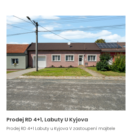
Prodej RD 4+1, Labuty U Kyjova
Prodej RD 4+1 Labuty u Kyjova V zastoupení majitele