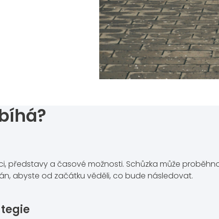
bíhá?
aci, představy a časové možnosti. Schůzka může proběhn
n, abyste od začátku věděli, co bude následovat.
ategie