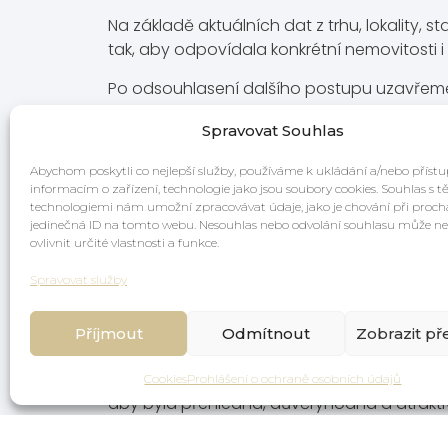
Na základě aktuálních dat z trhu, lokality,
tak, aby odpovídala konkrétní nemovitosti i 
Po odsouhlasení dalšího postupu uzavřeme
Spravovat Souhlas
3. Příprava nemovitosti na pr
Abychom poskytli co nejlepší služby, používáme k ukládání a/nebo příst
informacím o zařízení, technologie jako jsou soubory cookies. Souhlas s 
Nemovitost musí na trhu působit dobře už o
technologiemi nám umožní zpracovávat údaje, jako je chování při proc
úprav přes home staging až po profesionální
jedinečná ID na tomto webu. Nesouhlas nebo odvolání souhlasu může ne
ovlivnit určité vlastnosti a funkce.
Cílem je ukázat potenciál nemovitosti tak, 
Spravovat služby
4. Propagace a komunikace s
Příjmout
Odmítnout
Zobrazit př
Nemovitost představím na realitních portálec
Cookies
Prohlášení o ochraně osobních údajů
aby byla přehledná, důvěryhodná a atraktiv
Veškerou komunikaci se zájemci řeším osob