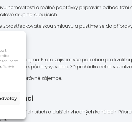
 stavu nemovitosti a reálné poptávky připravím odhad tržní
cílové skupině kupujících.
 zprostředkovatelskou smlouvu a pustíme se do přípravy
odej
upu k
těmito
d prvního dojmu. Proto zajistím vše potřebné pro kvalit
házení nebo
 fotografie, půdorysy, video, 3D prohlídku nebo vizualiza
příznivě
aby zaujal správné zájemce.
e zájemci
edvolby
h, sociálních sítích a dalších vhodných kanálech. Připraví
ní.
ně — od prvního kontaktu přes organizaci prohlídek až p