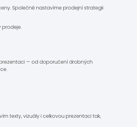
 ceny. Společně nastavíme prodejní strategii
 prodeje.
ní prezentaci — od doporučení drobných
ce.
m texty, vizuály i celkovou prezentaci tak,
o zodpovězení technických, finančních