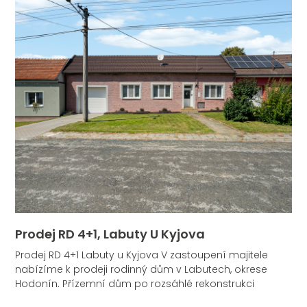
Prodej RD 4+1, Labuty U Kyjova
Prodej RD 4+1 Labuty u Kyjova V zastoupení majitele
nabízíme k prodeji rodinný dům v Labutech, okrese
Hodonín. Přízemní dům po rozsáhlé rekonstrukci