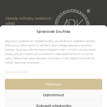
Zásady ochrany osobních
údajů
Spravovat Souhlas
Cookies
Abychom poskytli co nejlepší služby, používáme k ukládání a/nebo
přístupu k informacím o zařízení, technologie jako jsou soubory
cookies. Souhlas s těmito technologiemi nám umožní zpracovávat
údaje, jako je chování při procházení nebo jedinečná ID na tomto
webu. Nesouhlas nebo odvolání souhlasu může nepříznivě ovlivnit
určité vlastnosti a funkce.
Spravovat služby
Příjmout
Odmítnout
Zobrazit předvolby